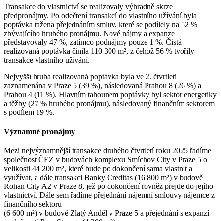
Transakce do vlastnictví se realizovaly výhradně skrze
předpronájmy. Po odečtení transakcí do vlastního užívání byla
poptávka tažena přejednáním smluv, které se podílely na 52 %
zbývajícího hrubého pronájmu. Nové nájmy a expanze
představovaly 47 %, zatímco podnájmy pouze 1 %. Čistá
realizovaná poptávka činila 110 300 m², z čehož 56 % tvořily
transakce vlastního užívání.
Nejvyšší hrubá realizovaná poptávka byla ve 2. čtvrtletí
zaznamenána v Praze 5 (39 %), následovaná Prahou 8 (26 %) a
Prahou 4 (11 %). Hlavním tahounem poptávky byl sektor energetiky
a těžby (27 % hrubého pronájmu), následovaný finančním sektorem
s podílem 19 %.
Významné pronájmy
Mezi nejvýznamnější transakce druhého čtvrtletí roku 2025 řadíme
společnost ČEZ v budovách komplexu Smíchov City v Praze 5 o
velikosti 44 200 m², které bude po dokončení sama vlastnit a
využívat, a dále transakci Banky Creditas (16 800 m²) v budově
Rohan City A2 v Praze 8, jež po dokončení rovněž přejde do jejího
vlastnictví. Dále sem řadíme přejednání nájemní smlouvy nájemce z
finančního sektoru
(6 600 m²) v budově Zlatý Anděl v Praze 5 a přejednání s expanzí