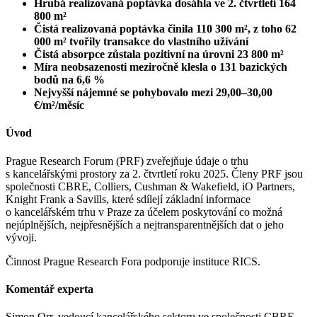
Hrubá realizovaná poptávka dosáhla ve 2. čtvrtletí 164
800 m²
Čistá realizovaná poptávka činila 110 300 m², z toho 62
000 m² tvořily transakce do vlastního užívání
Čistá absorpce zůstala pozitivní na úrovni 23 800 m²
Míra neobsazenosti meziročně klesla o 131 bazických
bodů na 6,6 %
Nejvyšší nájemné se pohybovalo mezi 29,00–30,00
€/m²/měsíc
Úvod
Prague Research Forum (PRF) zveřejňuje údaje o trhu
s kancelářskými prostory za 2. čtvrtletí roku 2025. Členy PRF jsou
společnosti CBRE, Colliers, Cushman & Wakefield, iO Partners,
Knight Frank a Savills, které sdílejí základní informace
o kancelářském trhu v Praze za účelem poskytování co možná
nejúplnějších, nejpřesnějších a nejtransparentnějších dat o jeho
vývoji.
Činnost Prague Research Fora podporuje instituce RICS.
Komentář experta
Simon Orr, vedoucí kancelářského sektoru ve společnosti CBRE,