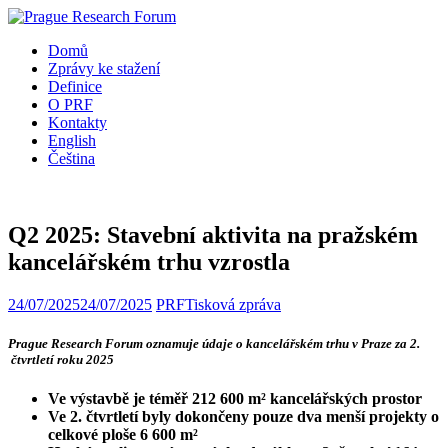
Domů
Zprávy ke stažení
Definice
O PRF
Kontakty
English
Čeština
Q2 2025: Stavební aktivita na pražském
kancelářském trhu vzrostla
24/07/2025
24/07/2025
PRF
Tisková zpráva
Prague Research Forum oznamuje údaje o kancelářském trhu v Praze za 2.
čtvrtletí roku 2025
Ve výstavbě je téměř 212 600 m² kancelářských prostor
Ve 2. čtvrtletí byly dokončeny pouze dva menší projekty o
celkové ploše 6 600 m²