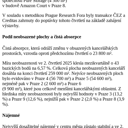
společnosti Pure Storage (4 300 m²)
v budově Amazon Court v Praze 8.
V souladu s metodikou Prague Research Fora byly transakce ČEZ a
Creditas zahrnuty do poptávky tohoto čtvrtletí na základě zahájení
výstavby.
Podíl neobsazené plochy a čistá absorpce
Čistá absorpce, která odráží změnu v obsazených kancelářských
prostorách, vzrostla oproti předchozímu čtvrtletí o 23 800 m².
Míra neobsazenosti ve 2. čtvrtletí 2025 klesla mezikvartálně o 43
bazických bodů na 6,57 %. Celková plocha neobsazených kanceláří
dosáhla na konci čtvrtletí 259 000 m². Nejvíce neobsazených ploch
bylo evidováno v Praze 4 (56 700 m²) a Praze 5 (54 600 m²),
nejméně pak v Praze 2 (2 600 m²) a Praze 6
(9 900 m²), které jsou celkově menšími kancelářskými oblastmi. Z
hlediska míry neobsazenosti byly nejvyšší hodnoty v Praze 3 (13,2
%) a Praze 9 (12,6 %), nejnižší pak v Praze 2 (2,0 %) a Praze 8 (3,9
%).
Nájemné
Nejvyšší dosažitelné nájemné v centru města zůstalo stabilní a ve 2.