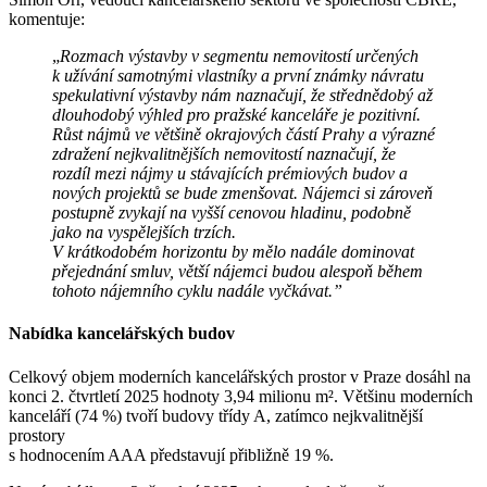
komentuje:
„
Rozmach výstavby v segmentu nemovitostí určených
k užívání samotnými vlastníky a první známky návratu
spekulativní výstavby nám naznačují, že střednědobý až
dlouhodobý výhled pro pražské kanceláře je pozitivní.
Růst nájmů ve většině okrajových částí Prahy a výrazné
zdražení nejkvalitnějších nemovitostí naznačují, že
rozdíl mezi nájmy u stávajících prémiových budov a
nových projektů se bude zmenšovat. Nájemci si zároveň
postupně zvykají na vyšší cenovou hladinu, podobně
jako na vyspělejších trzích.
V krátkodobém horizontu by mělo nadále dominovat
přejednání smluv, větší nájemci budou alespoň během
tohoto nájemního cyklu nadále vyčkávat.”
Nabídka kancelářských budov
Celkový objem moderních kancelářských prostor v Praze dosáhl na
konci 2. čtvrtletí 2025 hodnoty 3,94 milionu m². Většinu moderních
kanceláří (74 %) tvoří budovy třídy A, zatímco nejkvalitnější
prostory
s hodnocením AAA představují přibližně 19 %.