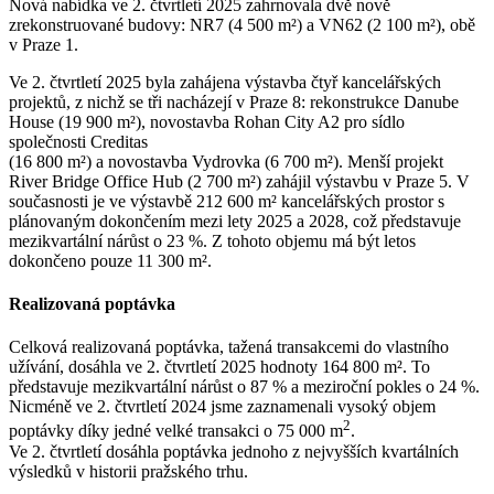
Nová nabídka ve 2. čtvrtletí 2025 zahrnovala dvě nově
zrekonstruované budovy: NR7 (4 500 m²) a VN62 (2 100 m²), obě
v Praze 1.
Ve 2. čtvrtletí 2025 byla zahájena výstavba čtyř kancelářských
projektů, z nichž se tři nacházejí v Praze 8: rekonstrukce Danube
House (19 900 m²), novostavba Rohan City A2 pro sídlo
společnosti Creditas
(16 800 m²) a novostavba Vydrovka (6 700 m²). Menší projekt
River Bridge Office Hub (2 700 m²) zahájil výstavbu v Praze 5. V
současnosti je ve výstavbě 212 600 m² kancelářských prostor s
plánovaným dokončením mezi lety 2025 a 2028, což představuje
mezikvartální nárůst o 23 %. Z tohoto objemu má být letos
dokončeno pouze 11 300 m².
Realizovaná poptávka
Celková realizovaná poptávka, tažená transakcemi do vlastního
užívání, dosáhla ve 2. čtvrtletí 2025 hodnoty 164 800 m². To
představuje mezikvartální nárůst o 87 % a meziroční pokles o 24 %.
Nicméně ve 2. čtvrtletí 2024 jsme zaznamenali vysoký objem
2
poptávky díky jedné velké transakci o 75 000 m
.
Ve 2. čtvrtletí dosáhla poptávka jednoho z nejvyšších kvartálních
výsledků v historii pražského trhu.