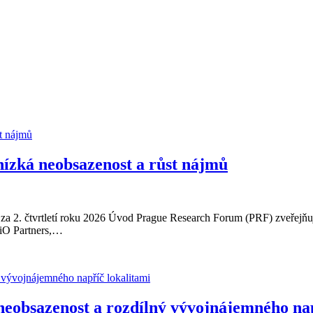
 nízká neobsazenost a růst nájmů
 2. čtvrtletí roku 2026 Úvod Prague Research Forum (PRF) zveřejňuje ú
 iO Partners,…
neobsazenost a rozdílný vývojnájemného nap