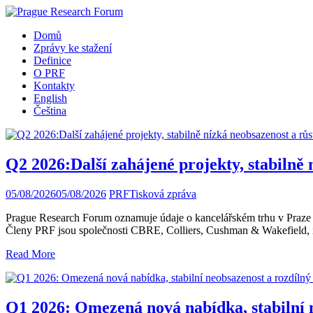
Domů
Zprávy ke stažení
Definice
O PRF
Kontakty
English
Čeština
Q2 2026:Další zahájené projekty, stabilně
05/08/2026
05/08/2026
PRF
Tisková zpráva
Prague Research Forum oznamuje údaje o kancelářském trhu v Praze za
Členy PRF jsou společnosti CBRE, Colliers, Cushman & Wakefield,
Read More
Q1 2026: Omezená nová nabídka, stabilní 